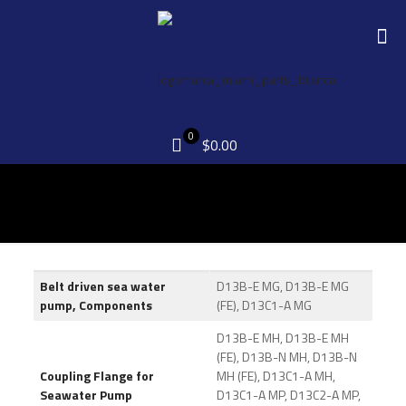
0
$0.00
Belt driven sea water
D13B-E MG, D13B-E MG
pump, Components
(FE), D13C1-A MG
D13B-E MH, D13B-E MH
(FE), D13B-N MH, D13B-N
Coupling Flange for
MH (FE), D13C1-A MH,
Seawater Pump
D13C1-A MP, D13C2-A MP,