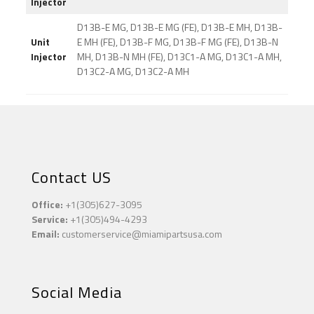
Injector
D13B-E MG, D13B-E MG (FE), D13B-E MH, D13B-
Unit
E MH (FE), D13B-F MG, D13B-F MG (FE), D13B-N
Injector
MH, D13B-N MH (FE), D13C1-A MG, D13C1-A MH,
D13C2-A MG, D13C2-A MH
Contact US
Office:
+1(305)627-3095
Service:
+1(305)494-4293
Email:
customerservice@miamipartsusa.com
Social Media