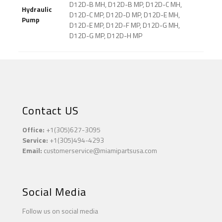
D12D-B MH, D12D-B MP, D12D-C MH,
Hydraulic
D12D-C MP, D12D-D MP, D12D-E MH,
Pump
D12D-E MP, D12D-F MP, D12D-G MH,
D12D-G MP, D12D-H MP
Contact US
Office:
+1(305)627-3095
Service:
+1(305)494-4293
Email:
customerservice@miamipartsusa.com
Social Media
Follow us on social media