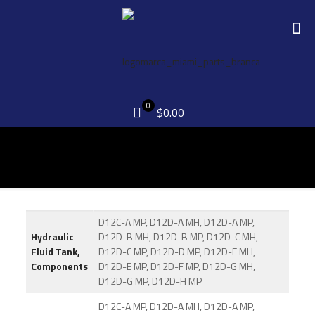
0
$0.00
D12C-A MP, D12D-A MH, D12D-A MP,
Hydraulic
D12D-B MH, D12D-B MP, D12D-C MH,
Fluid Tank,
D12D-C MP, D12D-D MP, D12D-E MH,
Components
D12D-E MP, D12D-F MP, D12D-G MH,
D12D-G MP, D12D-H MP
D12C-A MP, D12D-A MH, D12D-A MP,