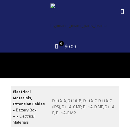
0
$0.00
Electrical
Materials,
D11A-A, D11A-B, D11A-C, D11A-C
Extension Cables
(IPS), D11A-C MP, D11A-D MP, D11A-
• Battery Box
E, D11A-E MP
– • Electrical
Materials