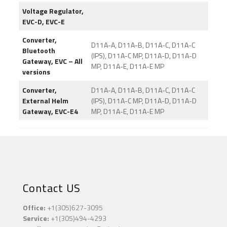
Voltage Regulator,
EVC-D, EVC-E
Converter,
D11A-A, D11A-B, D11A-C, D11A-C
Bluetooth
(IPS), D11A-C MP, D11A-D, D11A-D
Gateway, EVC – All
MP, D11A-E, D11A-E MP
versions
Converter,
D11A-A, D11A-B, D11A-C, D11A-C
External Helm
(IPS), D11A-C MP, D11A-D, D11A-D
Gateway, EVC-E4
MP, D11A-E, D11A-E MP
Contact US
Office:
+1(305)627-3095
Service:
+1(305)494-4293